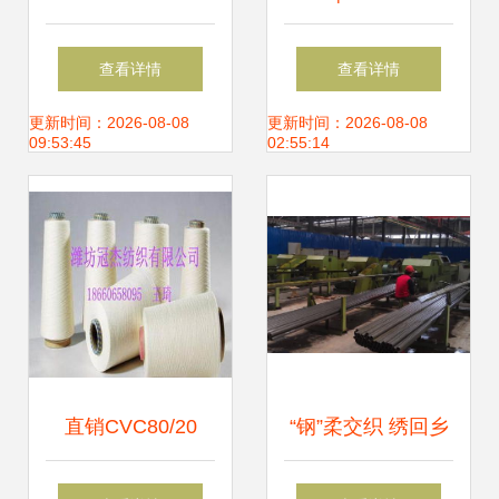
层针织面料 服装面
台展出 “丝丽雅
查看详情
查看详情
料的供应链优化与
造”纺织品抢镜上海
更新时间：2026-08-08
更新时间：2026-08-08
09:53:45
02:55:14
价值分析
国际纱线展
直销CVC80/20
“钢”柔交织 绣回乡
40S涤棉混纺纱线
情的650万销售额