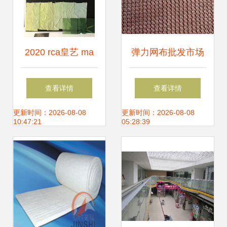
2020 rca皇艺 ma
弹力网布批发市场
textiles纺织品设计
洞析 双针床工业导
查看详情
查看详情
线上毕业秀 综合材
流网直销供应的优
更新时间：2026-08-08
更新时间：2026-08-08
10:47:21
05:28:39
料 soft systems方
势与前景
向