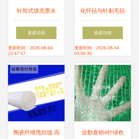
针筒式填充墨水
化纤毡与针刺毛毡
20ml 连接打印机耗
厂家直销，质优价
查看详情
查看详情
材与纺织原料的桥
廉的针纺织品原料
更新时间：2026-08-04
更新时间：2026-08-04
22:47:57
03:56:35
梁
之选
陶瓷纤维甩丝毯 高
业勤直销4针绿色