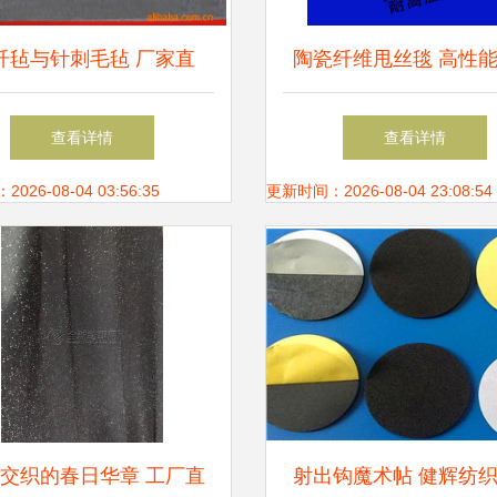
纤毡与针刺毛毡 厂家直
陶瓷纤维甩丝毯 高性
质优价廉的针纺织品原料
保温材料的创新应
查看详情
查看详情
之选
26-08-04 03:56:35
更新时间：2026-08-04 23:08:54
交织的春日华章 工厂直
射出钩魔术帖 健辉纺