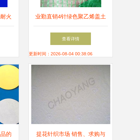
能耐火
业勤直销4针绿色聚乙烯盖土
用
网 环保防尘覆盖网的优质选
查看详情
择
更新时间：2026-08-04 00:38:06
织品的
提花针织市场 销售、求购与