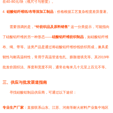
在40-80元/块（视尺寸与密度）。
4.
硅酸铝纤维纸/布等深加工制品
：价格根据工艺复杂程度差异显著。
需要强调的是，
“针纺织品及原料销售”
这一分类提示，可能指向
了硅酸铝纤维的另一种形态——
硅酸铝纤维纺织制品
，如硅酸铝纤维
布、绳、带等。这类产品是通过将硅酸铝纤维纱线纺织而成，兼具柔
韧性与耐高温特性，常用于高温管道包扎、膨胀缝填充等。其2019年
批发价因织法、厚度和宽度不同，通常在每米几十元至上百元不等。
三、供应与批发渠道指南
寻找硅酸铝制品供应商，可通过以下途径：
专业生产厂家
：直接联系山东、江苏、河南等耐火材料产业集中地区